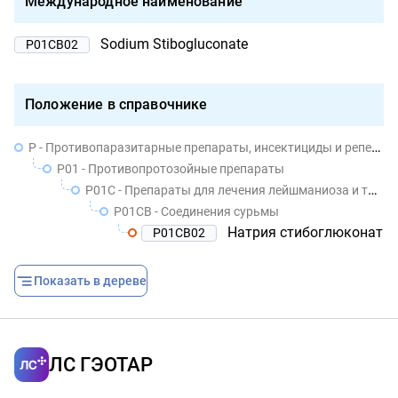
Международное наименование
Sodium Stibogluconate
P01CB02
Положение в справочнике
P - Противопаразитарные препараты, инсектициды и репелленты
P01 - Противопротозойные препараты
P01C - Препараты для лечения лейшманиоза и трипаносомоза
P01CB - Соединения сурьмы
Натрия стибоглюконат
P01CB02
Показать в дереве
ЛС ГЭОТАР