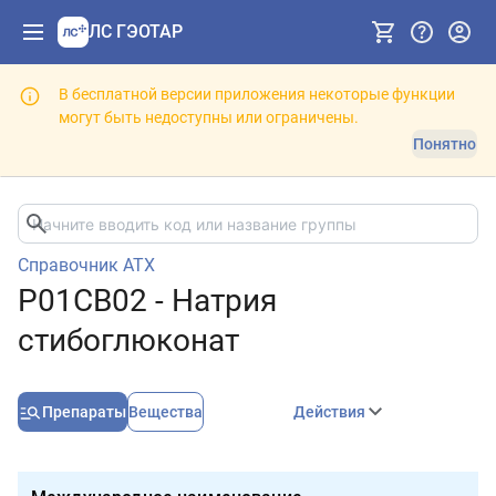
ЛС ГЭОТАР
В бесплатной версии приложения некоторые функции
могут быть недоступны или ограничены.
Понятно
Справочник АТХ
P01CB02 - Натрия
стибоглюконат
Препараты
Вещества
Действия