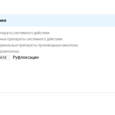
ике
епараты системного действия
ьные препараты системного действия
териальные препараты производные хинолона
орхинолоны
Руфлоксацин
A10