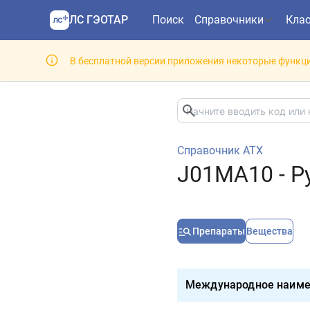
ЛС ГЭОТАР
Поиск
Справочники
Кла
В бесплатной версии приложения некоторые функци
Справочник АТХ
J01MA10 - Р
Препараты
Вещества
Международное наиме