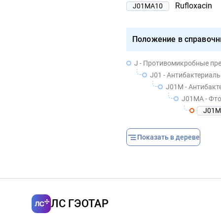
Rufloxacin
J01MA10
Положение в справочн
J - Противомикробные пр
J01 - Антибактериал
J01M - Антибак
J01MA - Фт
J01M
Показать в дереве
ЛС ГЭОТАР