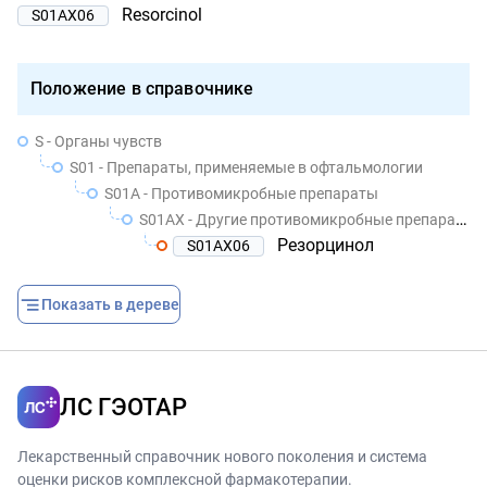
Resorcinol
S01AX06
Положение в справочнике
S - Органы чувств
S01 - Препараты, применяемые в офтальмологии
S01A - Противомикробные препараты
S01AX - Другие противомикробные препараты
Резорцинол
S01AX06
Показать в дереве
ЛС ГЭОТАР
Лекарственный справочник нового поколения и система
оценки рисков комплексной фармакотерапии.