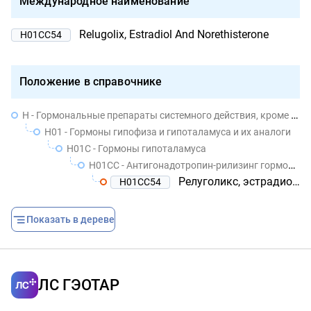
Международное наименование
Relugolix, Estradiol And Norethisterone
H01CC54
Положение в справочнике
H - Гормональные препараты системного действия, кроме половых гормонов и инсулинов
H01 - Гормоны гипофиза и гипоталамуса и их аналоги
H01C - Гормоны гипоталамуса
H01CC - Антигонадотропин-рилизинг гормоны
Релуголикс, эстрадиол и норэтистерон
H01CC54
Показать в дереве
ЛС ГЭОТАР