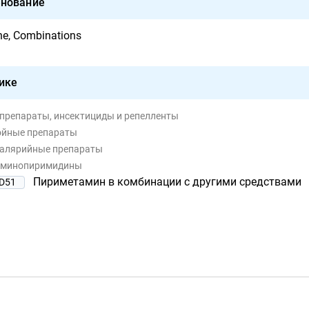
нование
e, Combinations
ике
 препараты, инсектициды и репелленты
ойные препараты
малярийные препараты
аминопиримидины
Пириметамин в комбинации с другими средствами
D51