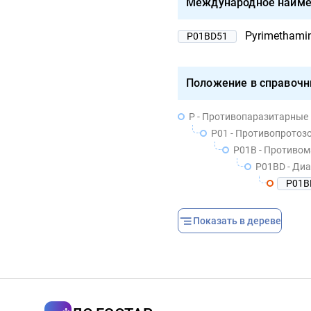
Международное наиме
Pyrimethamin
P01BD51
Положение в справочн
P - Противопаразитарные
P01 - Противопротоз
P01B - Противо
P01BD - Ди
P01B
Показать в дереве