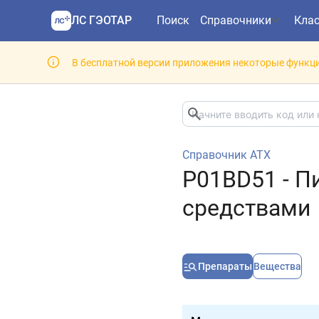
ЛС ГЭОТАР
Поиск
Справочники
Кла
В бесплатной версии приложения некоторые функци
Справочник АТХ
P01BD51 - П
средствами
Препараты
Вещества