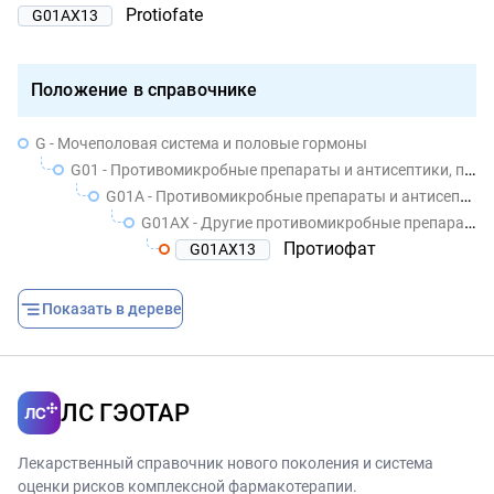
Protiofate
G01AX13
Положение в справочнике
G - Мочеполовая система и половые гормоны
G01 - Противомикробные препараты и антисептики, применяемые в гинекологии
G01A - Противомикробные препараты и антисептики, кроме комбинаций с кортикостероидами
G01AX - Другие противомикробные препараты и антисептики
Протиофат
G01AX13
Показать в дереве
ЛС ГЭОТАР
Лекарственный справочник нового поколения и система
оценки рисков комплексной фармакотерапии.