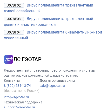
Вирус полиемиелита трехвалентный
J07BF02
живой ослабленный
Вирус полиемиелита трехвалентный
J07BF03
цельный инактивированный
Вирус полиемиелита бивалентный живой
J07BF04
ослабленный
ЛС ГЭОТАР
Лекарственный справочник нового поколения и система
оценки рисков комплексной фармакотерапии.
Контакты
Доступ организациям
8 (800) 234-13-74
sale@lsgeotar.ru
(бесплатно по России)
info@lsgeotar.ru
Техническая поддержка
support@lsgeotar.ru