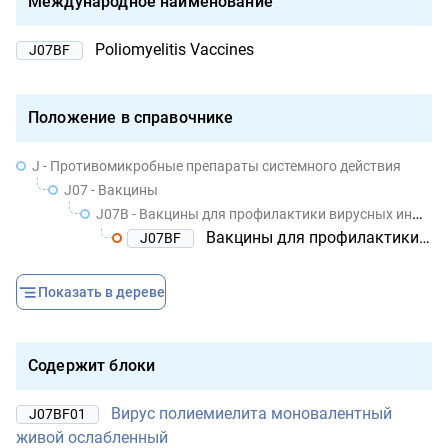
Международное наименование
Poliomyelitis Vaccines
J07BF
Положение в справочнике
J - Противомикробные препараты системного действия
J07 - Вакцины
J07B - Вакцины для профилактики вирусных инфекций
Вакцины для профилактики полиомиелита
J07BF
Показать в дереве
Содержит блоки
Вирус полиемиелита моновалентный
J07BF01
живой ослабленный