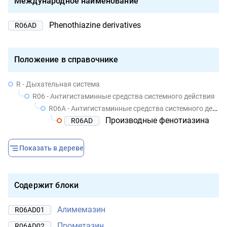
Международное наименование
Phenothiazine derivatives
R06AD
Положение в справочнике
R - Дыхательная система
R06 - Антигистаминные средства системного действия
R06A - Антигистаминные средства системного действия
Производные фенотиазина
R06AD
Показать в дереве
Содержит блоки
Алимемазин
R06AD01
Прометазин
R06AD02