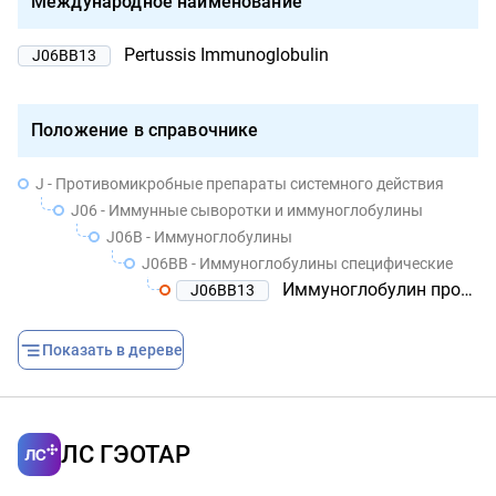
Международное наименование
Pertussis Immunoglobulin
J06BB13
Положение в справочнике
J - Противомикробные препараты системного действия
J06 - Иммунные сыворотки и иммуноглобулины
J06B - Иммуноглобулины
J06BB - Иммуноглобулины специфические
Иммуноглобулин противококлюшный
J06BB13
Показать в дереве
ЛС ГЭОТАР