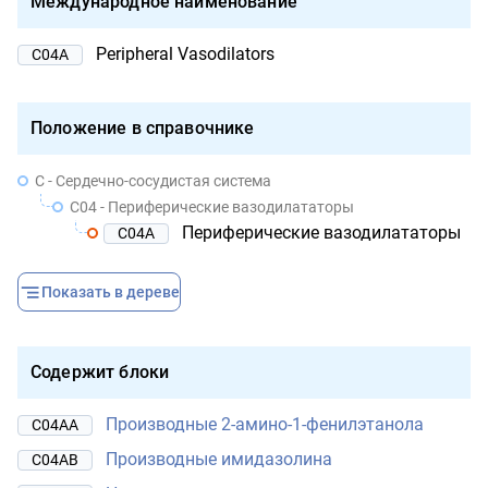
Международное наименование
Peripheral Vasodilators
C04A
Положение в справочнике
C - Сердечно-сосудистая система
C04 - Периферические вазодилататоры
Периферические вазодилататоры
C04A
Показать в дереве
Содержит блоки
Производные 2-амино-1-фенилэтанола
C04AA
Производные имидазолина
C04AB