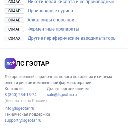
Никотиновая кислота и ее производные
C04AC
Производные пурина
C04AD
Алкалоиды спорыньи
C04AE
Ферментные препараты
C04AF
Другие периферические вазодилататоры
C04AX
ЛС ГЭОТАР
Лекарственный справочник нового поколения и система
оценки рисков комплексной фармакотерапии.
Контакты
Доступ организациям
8 (800) 234-13-74
sale@lsgeotar.ru
(бесплатно по России)
info@lsgeotar.ru
Техническая поддержка
support@lsgeotar.ru