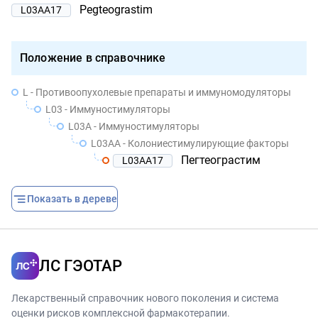
Pegteograstim
L03AA17
Положение в справочнике
L - Противоопухолевые препараты и иммуномодуляторы
L03 - Иммуностимуляторы
L03A - Иммуностимуляторы
L03AA - Колониестимулирующие факторы
Пегтеограстим
L03AA17
Показать в дереве
ЛС ГЭОТАР
Лекарственный справочник нового поколения и система
оценки рисков комплексной фармакотерапии.