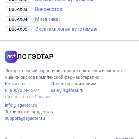
Вокселотор
B06AX03
Митапиват
B06AX04
Эксагамглоген аутотемцел
B06AX05
ЛС ГЭОТАР
Лекарственный справочник нового поколения и система
оценки рисков комплексной фармакотерапии.
Контакты
Доступ организациям
8 (800) 234-13-74
sale@lsgeotar.ru
(бесплатно по России)
info@lsgeotar.ru
Техническая поддержка
support@lsgeotar.ru