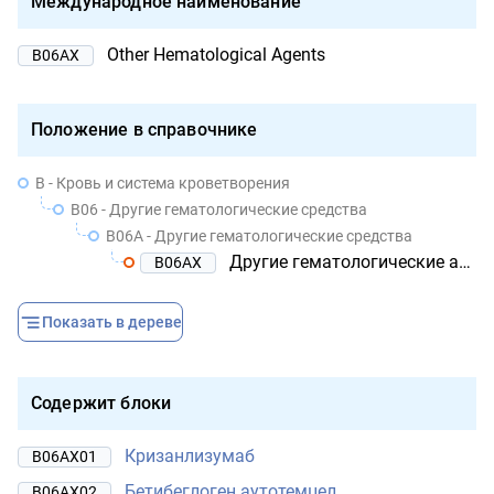
Международное наименование
Other Hematological Agents
B06AX
Положение в справочнике
B - Кровь и система кроветворения
B06 - Другие гематологические средства
B06A - Другие гематологические средства
Другие гематологические агенты
B06AX
Показать в дереве
Содержит блоки
Кризанлизумаб
B06AX01
Бетибеглоген аутотемцел
B06AX02