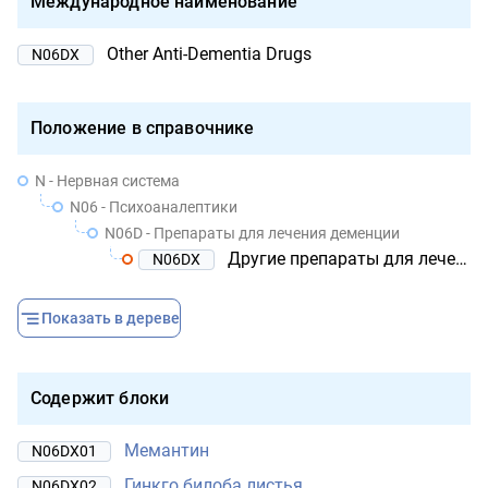
Международное наименование
Other Anti-Dementia Drugs
N06DX
Положение в справочнике
N - Нервная система
N06 - Психоаналептики
N06D - Препараты для лечения деменции
Другие препараты для лечения деменции
N06DX
Показать в дереве
Содержит блоки
Мемантин
N06DX01
Гинкго билоба листья
N06DX02