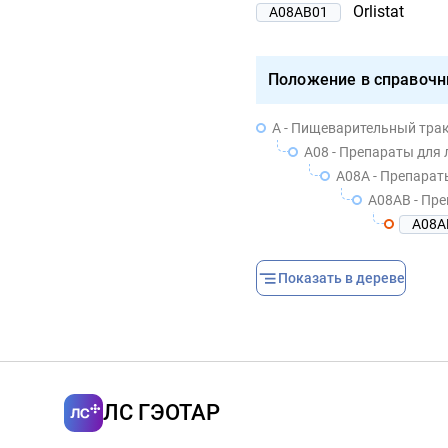
Orlistat
A08AB01
Положение в справочн
A - Пищеварительный трак
A08 - Препараты для
A08A - Препарат
A08AB - Пр
A08A
Показать в дереве
ЛС ГЭОТАР