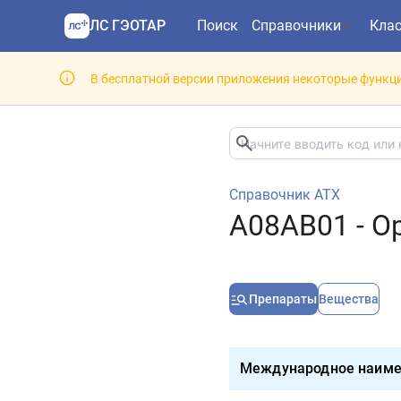
ЛС ГЭОТАР
Поиск
Справочники
Кла
В бесплатной версии приложения некоторые функци
Справочник АТХ
A08AB01 - О
Препараты
Вещества
Международное наиме