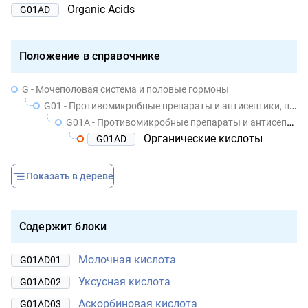
Organic Acids
G01AD
Положение в справочнике
G - Мочеполовая система и половые гормоны
G01 - Противомикробные препараты и антисептики, применяемые в гинекологии
G01A - Противомикробные препараты и антисептики, кроме комбинаций с кортикостероидами
Органические кислоты
G01AD
Показать в дереве
Содержит блоки
Молочная кислота
G01AD01
Уксусная кислота
G01AD02
Аскорбиновая кислота
G01AD03