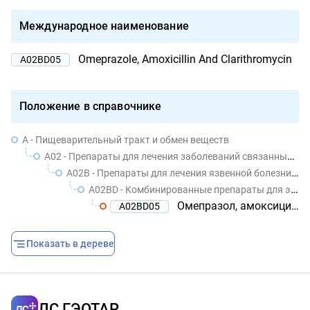
Международное наименование
Omeprazole, Amoxicillin And Clarithromycin
A02BD05
Положение в справочнике
A - Пищеварительный тракт и обмен веществ
A02 - Препараты для лечения заболеваний связанных с нарушением кислотности
A02B - Препараты для лечения язвенной болезни желудка и двенадцатиперстной кишки и гастроэзофагеальной рефлюксной болезни (ГЭРБ)
A02BD - Комбинированные препараты для эрадикации helicobacter pylori
Омепразол, амоксициллин и кларитромицин
A02BD05
Показать в дереве
ЛС ГЭОТАР