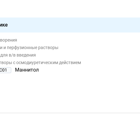
ике
творения
ли и перфузионные растворы
 для в/в введения
створы с осмодиуретическим действием
Маннитол
C01