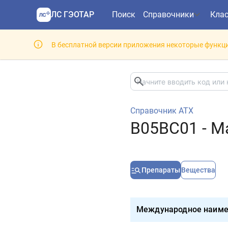
ЛС ГЭОТАР
Поиск
Справочники
Кла
В бесплатной версии приложения некоторые функци
Справочник АТХ
B05BC01 - М
Препараты
Вещества
Международное наиме