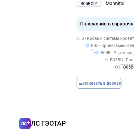
Mannitol
B05BC01
Положение в справочн
B - Кровь и система крове
B05 - Кровезамените
B05B - Растворы
B05BC - Ра
B05B
Показать в дереве
ЛС ГЭОТАР