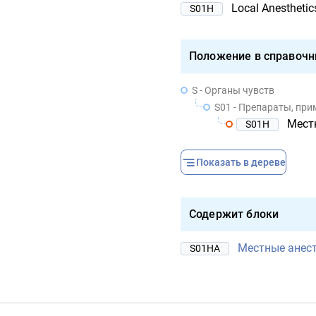
Local Anesthetic
S01H
Положение в справочн
S - Органы чувств
S01 - Препараты, пр
Мест
S01H
Показать в дереве
Содержит блоки
Местные анес
S01HA