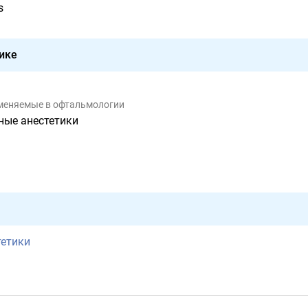
s
ике
именяемые в офтальмологии
ные анестетики
тетики