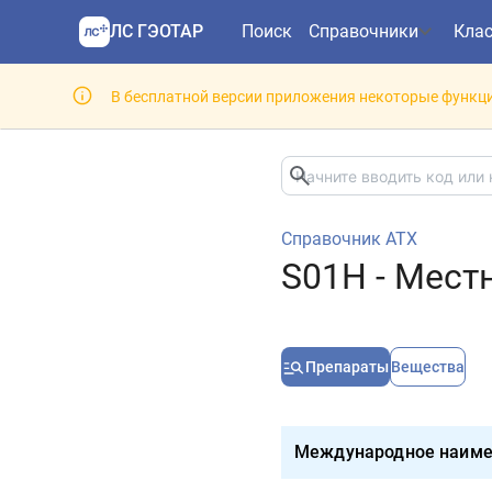
ЛС ГЭОТАР
Поиск
Справочники
Кла
В бесплатной версии приложения некоторые функци
Справочник АТХ
S01H - Мест
Препараты
Вещества
Международное наиме