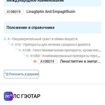
Международное наименование
Linagliptin And Empagliflozin
A10BD19
Положение в справочнике
A - Пищеварительный тракт и обмен веществ
A10 - Препараты для лечения сахарного диабета
A10B - Гипогликемические препараты, кроме инсулинов
A10BD - Комбинированные препараты пероральных гипогликемических средств
Линаглиптин и эмпаглифлозин
A10BD19
Показать в дереве
ЛС ГЭОТАР