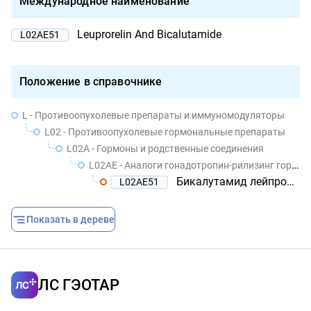
Международное наименование
Leuprorelin And Bicalutamide
L02AE51
Положение в справочнике
L - Противоопухолевые препараты и иммуномодуляторы
L02 - Противоопухолевые гормональные препараты
L02A - Гормоны и родственные соединения
L02AE - Аналоги гонадотропин-рилизинг гормона
Бикалутамид лейпрорелин
L02AE51
Показать в дереве
ЛС ГЭОТАР