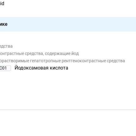
id
ике
едства
контрастные средства, содержащие йод
дорастворимые гепатотропные рентгеноконтрастные средства
Йодоксамовая кислота
C01