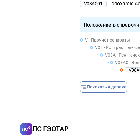
Iodoxamic Ac
V08AC01
Положение в справочн
V - Прочие препараты
V08 - Контрастные ср
V08A - Рентгено
V08AC - Во
V08A
Показать в дереве
ЛС ГЭОТАР