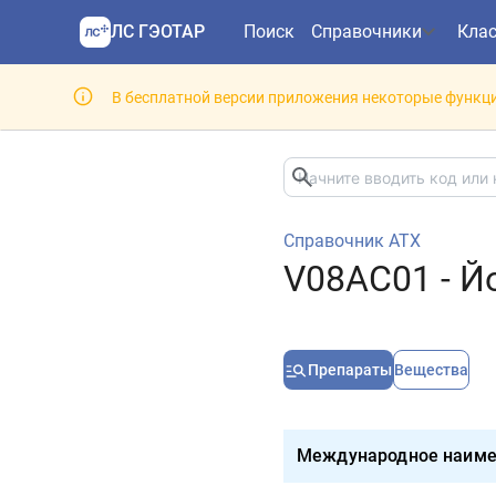
ЛС ГЭОТАР
Поиск
Справочники
Кла
В бесплатной версии приложения некоторые функци
Справочник АТХ
V08AC01 - Й
Препараты
Вещества
Международное наиме