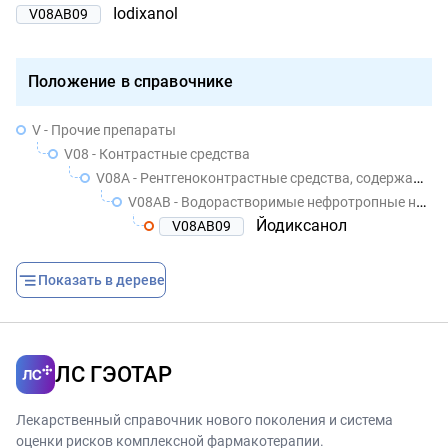
Iodixanol
V08AB09
Положение в справочнике
V - Прочие препараты
V08 - Контрастные средства
V08A - Рентгеноконтрастные средства, содержащие йод
V08AB - Водорастворимые нефротропные низкоосмолярные рентгеноконтрастные средства
Йодиксанол
V08AB09
Показать в дереве
ЛС ГЭОТАР
Лекарственный справочник нового поколения и система
оценки рисков комплексной фармакотерапии.