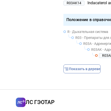
Indacaterol
R03AK14
Положение в справочн
R - Дыхательная система
R03 - Препараты для
R03A - Адренерг
R03AK - Адрене
R03A
Показать в дереве
ЛС ГЭОТАР