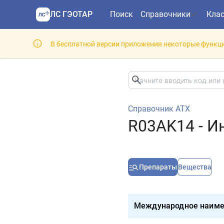
ЛС ГЭОТАР
Поиск
Справочники
Кла
В бесплатной версии приложения некоторые функци
Справочник АТХ
R03AK14 - И
Препараты
Вещества
Международное наиме