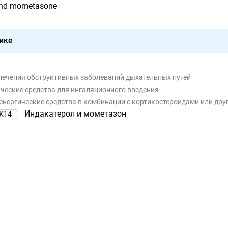
 and mometasone
ике
 лечения обструктивных заболеваний дыхательных путей
ические средства для ингаляционного введения
ргические средства в комбинации с кортикостероидами или другими препаратами, исклю
Индакатерол и мометазон
K14