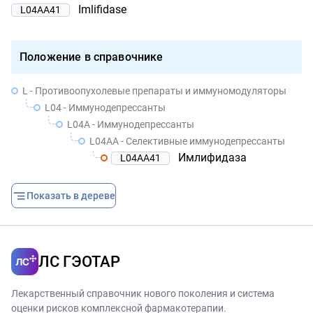
Imlifidase
L04AA41
Положение в справочнике
L - Противоопухолевые препараты и иммуномодуляторы
L04 - Иммунодепрессанты
L04A - Иммунодепрессанты
L04AA - Селективные иммунодепрессанты
Имлифидаза
L04AA41
Показать в дереве
ЛС ГЭОТАР
Лекарственный справочник нового поколения и система
оценки рисков комплексной фармакотерапии.