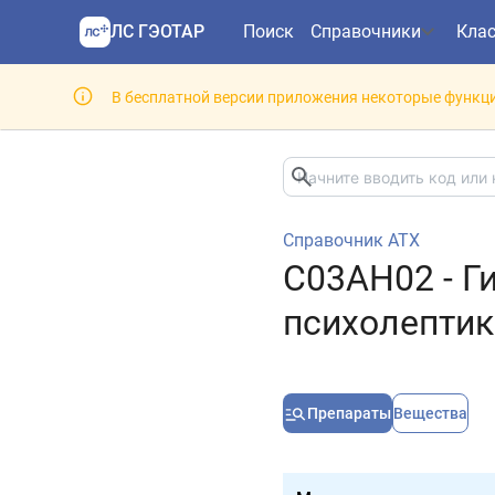
ЛС ГЭОТАР
Поиск
Справочники
Кла
В бесплатной версии приложения некоторые функци
Справочник АТХ
C03AH02 - Г
психолептик
Препараты
Вещества