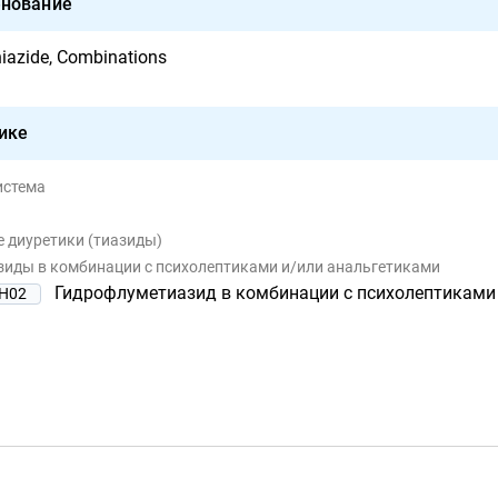
нование
iazide, Combinations
ике
истема
е диуретики (тиазиды)
азиды в комбинации с психолептиками и/или анальгетиками
Гидрофлуметиазид в комбинации с психолептиками
H02