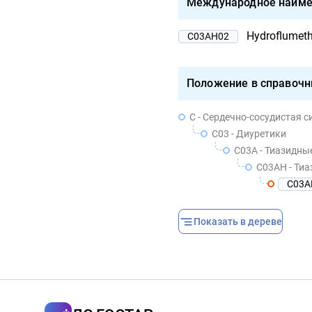
Международное наиме
Hydroflumeth
C03AH02
Положение в справочн
C - Сердечно-сосудистая с
C03 - Диуретики
C03A - Тиазидны
C03AH - Ти
C03A
Показать в дереве