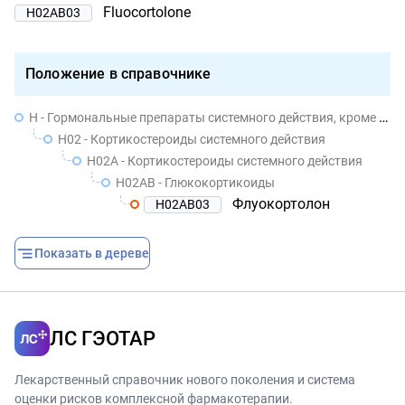
Fluocortolone
H02AB03
Положение в справочнике
H - Гормональные препараты системного действия, кроме половых гормонов и инсулинов
H02 - Кортикостероиды системного действия
H02A - Кортикостероиды системного действия
H02AB - Глюкокортикоиды
Флуокортолон
H02AB03
Показать в дереве
ЛС ГЭОТАР
Лекарственный справочник нового поколения и система
оценки рисков комплексной фармакотерапии.