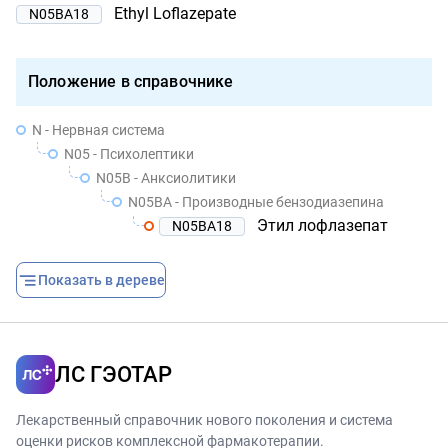
Ethyl Loflazepate
N05BA18
Положение в справочнике
N - Нервная система
N05 - Психолептики
N05B - Анксиолитики
N05BA - Производные бензодиазепина
Этил лофлазепат
N05BA18
Показать в дереве
ЛС ГЭОТАР
Лекарственный справочник нового поколения и система
оценки рисков комплексной фармакотерапии.