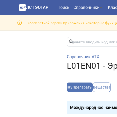
ЛС ГЭОТАР
Поиск
Справочники
Кла
В бесплатной версии приложения некоторые функци
Справочник АТХ
L01EN01 - Э
Препараты
Вещества
Международное наиме