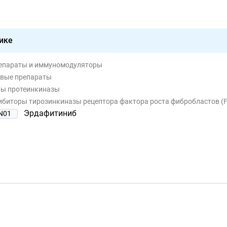
ике
репараты и иммуномодуляторы
евые препараты
ры протеинкиназы
гибиторы тирозинкиназы рецептора фактора роста фибробластов (
Эрдафитиниб
N01