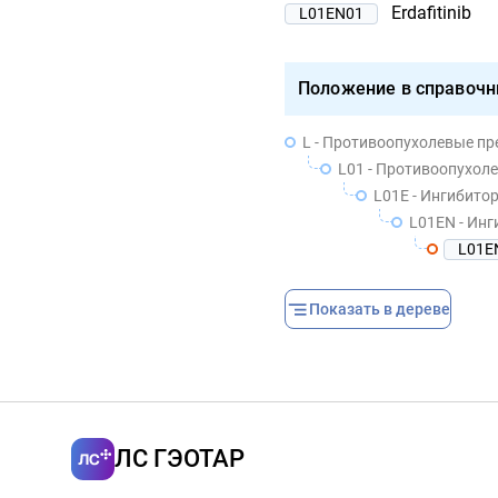
Erdafitinib
L01EN01
Положение в справочн
L - Противоопухолевые п
L01 - Противоопухол
L01E - Ингибито
L01EN - Ин
L01E
Показать в дереве
ЛС ГЭОТАР