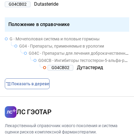
Dutasteride
G04CB02
Положение в справочнике
G - Мочеполовая система и половые гормоны
G04 - Препараты, применяемые в урологии
G04C - Препараты для лечения доброкачественной гиперплазии предстательной железы
G04CB - Ингибиторы тестостерон-5-альфа-редуктазы
Дутастерид
G04CB02
Показать в дереве
ЛС ГЭОТАР
Лекарственный справочник нового поколения и система
оценки рисков комплексной фармакотерапии.