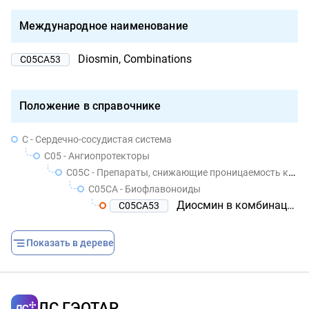
Международное наименование
Diosmin, Combinations
C05CA53
Положение в справочнике
C - Сердечно-сосудистая система
C05 - Ангиопротекторы
C05C - Препараты, снижающие проницаемость капилляров
C05CA - Биофлавоноиды
Диосмин в комбинации с другими средствами
C05CA53
Показать в дереве
ЛС ГЭОТАР