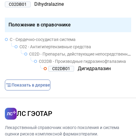
Dihydralazine
C02DB01
Положение в справочнике
C - Сердечно-сосудистая система
C02 - Антигипертензивные средства
C02D - Препараты, действующие непосредственно на гладкую мускулатуру артериол
C02DB - Производные гидразинофталазина
Дигидралазин
C02DB01
Показать в дереве
ЛС ГЭОТАР
Лекарственный справочник нового поколения и система
оценки рисков комплексной фармакотерапии.