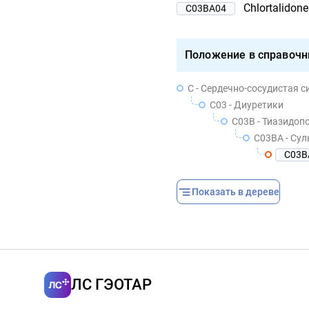
Chlortalidone
C03BA04
Положение в справочн
C - Сердечно-сосудистая с
C03 - Диуретики
C03B - Тиазидоп
C03BA - Су
C03B
Показать в дереве
ЛС ГЭОТАР