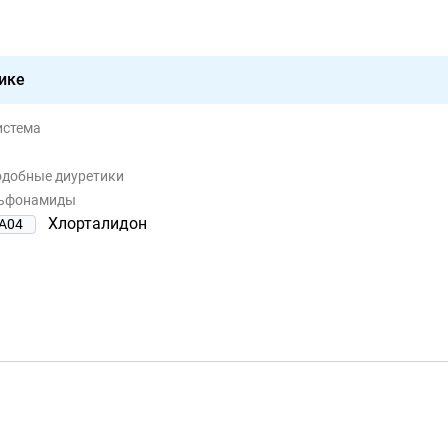
ике
истема
одобные диуретики
льфонамиды
Хлорталидон
A04