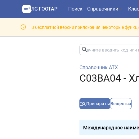
ЛС ГЭОТАР
Поиск
Справочники
Кла
В бесплатной версии приложения некоторые функци
Справочник АТХ
C03BA04 - Х
Препараты
Вещества
Международное наиме