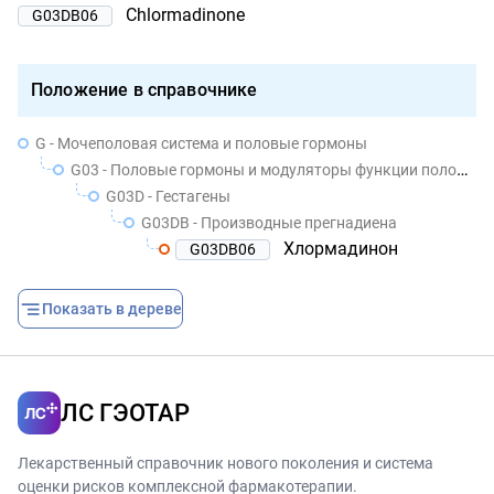
Chlormadinone
G03DB06
Положение в справочнике
G - Мочеполовая система и половые гормоны
G03 - Половые гормоны и модуляторы функции половых органов
G03D - Гестагены
G03DB - Производные прегнадиена
Хлормадинон
G03DB06
Показать в дереве
ЛС ГЭОТАР
Лекарственный справочник нового поколения и система
оценки рисков комплексной фармакотерапии.