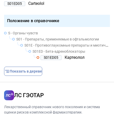
Carteolol
S01ED05
Положение в справочнике
S - Органы чувств
S01 - Препараты, применяемые в офтальмологии
S01E - Противоглаукомные препараты и миотические средства
S01ED - Бета-адреноблокаторы
Картеолол
S01ED05
Показать в дереве
ЛС ГЭОТАР
Лекарственный справочник нового поколения и система
оценки рисков комплексной фармакотерапии.