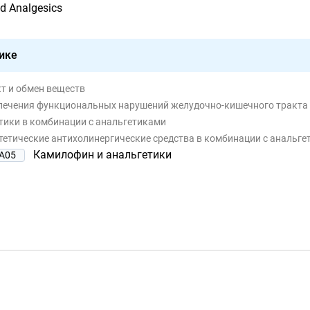
d Analgesics
ике
т и обмен веществ
 лечения функциональных нарушений желудочно-кишечного тракта
тики в комбинации с анальгетиками
тетические антихолинергические средства в комбинации с анальг
Камилофин и анальгетики
A05