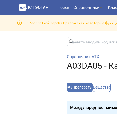
ЛС ГЭОТАР
Поиск
Справочники
Кла
В бесплатной версии приложения некоторые функци
Справочник АТХ
A03DA05 - К
Препараты
Вещества
Международное наиме