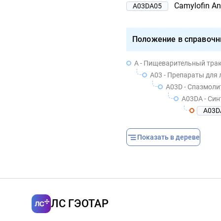
Camylofin An
A03DA05
Положение в справочн
A - Пищеварительный трак
A03 - Препараты для
A03D - Спазмоли
A03DA - Син
A03D
Показать в дереве
ЛС ГЭОТАР