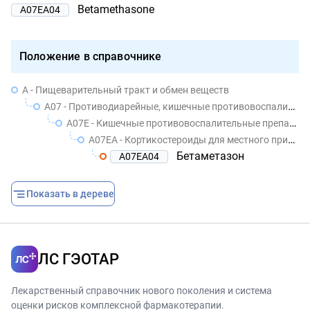
Betamethasone
A07EA04
Положение в справочнике
A - Пищеварительный тракт и обмен веществ
A07 - Противодиарейные, кишечные противовоспалительные / противомикробные препараты
A07E - Кишечные противовоспалительные препараты
A07EA - Кортикостероиды для местного применения
Бетаметазон
A07EA04
Показать в дереве
ЛС ГЭОТАР
Лекарственный справочник нового поколения и система
оценки рисков комплексной фармакотерапии.