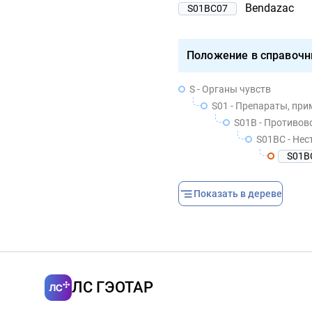
Bendazac
S01BC07
Положение в справочн
S - Органы чувств
S01 - Препараты, пр
S01B - Противо
S01BC - Не
S01B
Показать в дереве
ЛС ГЭОТАР