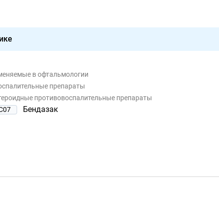
ике
именяемые в офтальмологии
воспалительные препараты
стероидные противовоспалительные препараты
Бендазак
C07