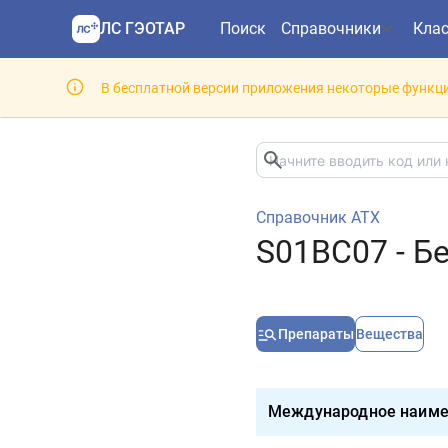
ЛС ГЭОТАР
Поиск
Справочники
Кла
В бесплатной версии приложения некоторые функци
Справочник АТХ
S01BC07 - Б
Препараты
Вещества
Международное наиме