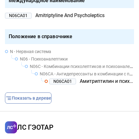
Международное наименование
Amitriptyline And Psycholeptics
N06CA01
Положение в справочнике
N - Нервная система
N06 - Психоаналептики
N06C - Комбинации психолептиков и психоаналептиков
N06CA - Антидепрессанты в комбинации с психолептиками
Амитриптилин и психолептики
N06CA01
Показать в дереве
ЛС ГЭОТАР