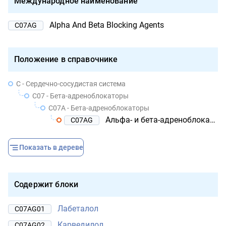
Международное наименование
Alpha And Beta Blocking Agents
C07AG
Положение в справочнике
C - Сердечно-сосудистая система
C07 - Бета-адреноблокаторы
C07A - Бета-адреноблокаторы
Альфа- и бета-адреноблокаторы
C07AG
Показать в дереве
Содержит блоки
Лабеталол
C07AG01
Карведилол
C07AG02